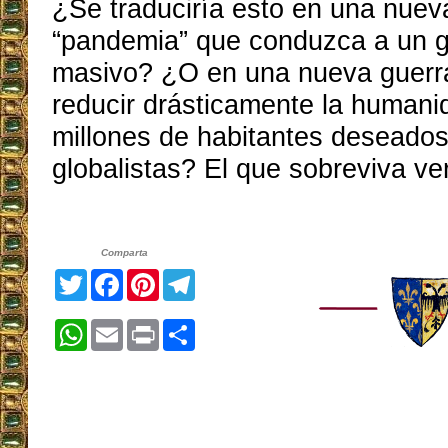
¿Se traduciría esto en una nueva
“pandemia” que conduzca a un g
masivo? ¿O en una nueva guerr
reducir drásticamente la humani
millones de habitantes deseados
globalistas? El que sobreviva v
Comparta
Twitter
Facebook
Pinterest
Telegram
WhatsApp
Email
Print
Share