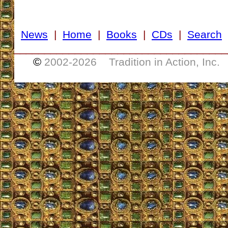
News
|
Home
|
Books
|
CDs
|
Search
___________________________________
©
2002-
2026 Tradition in Action, Inc.