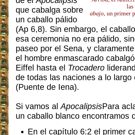
de el
Apocalipsis
las
que cabalga sobre
abajo
, un primer 
un caballo pálido
(Ap 6,8). Sin embargo, el caball
esa ceremonia no era pálido, sin
paseo por el Sena, y clarament
el hombre enmascarado cabalgó 
Eiffel hasta el
Trocadero
liderand
de todas las naciones a lo largo
(Puente de Iena).
Si vamos al
Apocalipsis
Para acl
un caballo blanco encontramos d
En el capítulo 6:2 el primer 