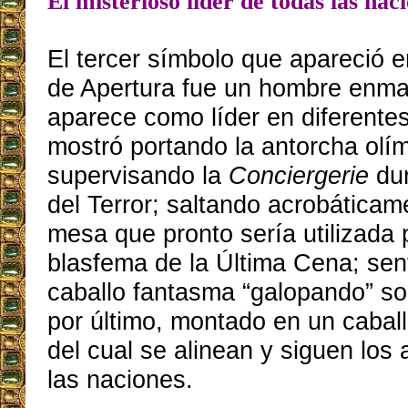
El misterioso líder de todas las nac
El tercer símbolo que apareció 
de Apertura fue un hombre enm
aparece como líder en diferente
mostró portando la antorcha olí
supervisando la
Conciergerie
dur
del Terror; saltando acrobáticam
mesa que pronto sería utilizada 
blasfema de la Última Cena; se
caballo fantasma “galopando” so
por último, montado en un cabal
del cual se alinean y siguen los 
las naciones.