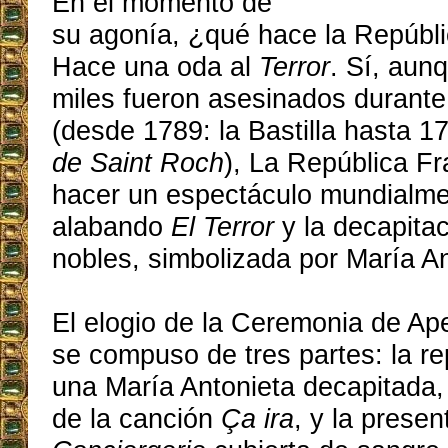
En el momento de
su agonía, ¿qué hace la Repúbl
Hace una oda al
Terror
. Sí, aun
miles fueron asesinados durante
(desde 1789: la Bastilla hasta 1
de Saint Roch
), La República F
hacer un espectáculo mundialme
alabando
El Terror
y la decapitac
nobles, simbolizada por María An
El elogio de la Ceremonia de Ap
se compuso de tres partes: la r
una María Antonieta decapitada, l
de la canción
Ça ira
, y la presen