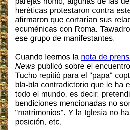
parejas homo, algunas de las d
heréticas protestaron contra est
afirmaron que cortarían sus rela
ecuménicas con Roma. Tawadros
ese grupo de manifestantes.
Cuando leemos la
nota de pren
News
publicó sobre el encuentr
Tucho repitió para el "papa" cop
bla-bla contradictorio que le ha 
todo el mundo, es decir, pretend
bendiciones mencionadas no s
"matrimonios". Y la Iglesia no h
posición, etc.