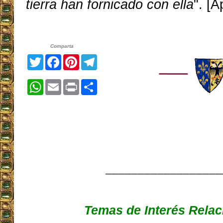
tierra han fornicado con ella
". [A
Comparta
Twitter
Facebook
Pinterest
Telegram
WhatsApp
Email
Print
Share
__________________
Temas de Interés Rela