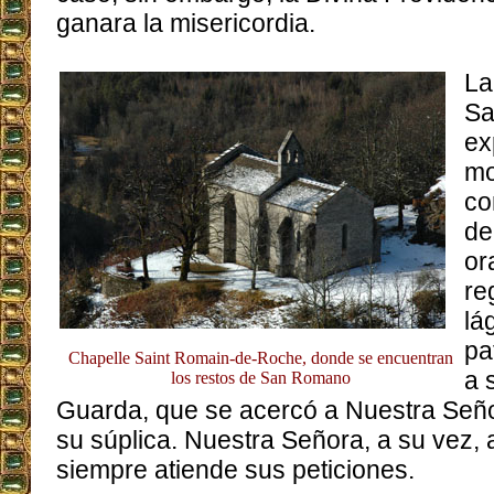
ganara la misericordia.
La
Sa
ex
mo
co
de
or
re
lá
pa
Chapelle Saint Romain-de-Roche, donde se encuentran
a 
los restos de San Romano
Guarda, que se acercó a Nuestra Seño
su súplica. Nuestra Señora, a su vez, 
siempre atiende sus peticiones.