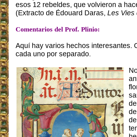
esos 12 rebeldes, que volvieron a hace
(Extracto de Édouard Daras,
Les Vies 
Comentarios del Prof. Plinio:
Aquí hay varios hechos interesantes
cada uno por separado.
No
an
fl
sa
de
de
de
te
he