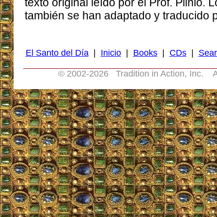
texto original leído por el Prof. Plinio.
también se han adaptado y traducido pa
El Santo del Día
|
Inicio
|
Books
|
CDs
|
Sear
© 2002-
2026 Tradition in Action, Inc. A