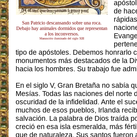
apóstol
de hac
rápida
San Patricio descansando sobre una roca.
nacione
Debajo hay animales dormidos que representan
a los inconversos.
Evangel
Manuscrito iluminado del siglo XIII
pertene
tipo de apóstoles. Debemos honrarlo 
monumentos más destacados de la Div
hacia los hombres. Su trabajo fue adm
En el siglo V, Gran Bretaña no sabía q
Mesías. Todas las naciones del norte 
oscuridad de la infidelidad. Ante el su
muchos de esos pueblos, Irlanda recibió
salvación. La palabra de Dios traída po
creció en esa isla esmeralda, más férti
que de naturaleza. Sus santos fueron