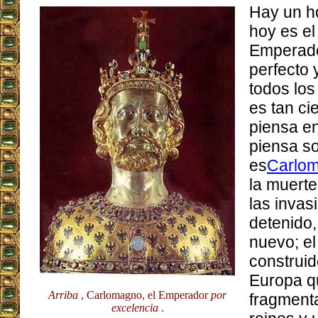
Hay un h
hoy es e
Emperado
perfecto y
todos lo
es tan ci
piensa e
piensa so
es
Carlo
la muert
las invas
detenido
nuevo; el
construid
Europa qu
Arriba
, Carlomagno, el Emperador
por
fragment
excelencia
.