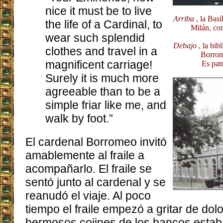
nice it must be to live
Arriba
, la Bas
the life of a Cardinal, to
Milán, con
wear such splendid
Debajo
, la bib
clothes and travel in a
Borrom
magnificent carriage!
Es patr
Surely it is much more
agreeable than to be a
simple friar like me, and
walk by foot.”
El cardenal Borromeo invitó
amablemente al fraile a
acompañarlo. El fraile se
sentó junto al cardenal y se
reanudó el viaje. Al poco
tiempo el fraile empezó a gritar de dolo
hermosos cojines de los bancos esta