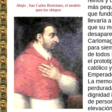
reinos y 
Abajo
, San Carlos Borromeo, el modelo
más pequ
para los obispos
que fundó
llevaría 
que su m
desapare
Carloma
para sie
de todos
el protot
católico y
Emperad
La memor
perdurada
dignidad 
de person
elevación