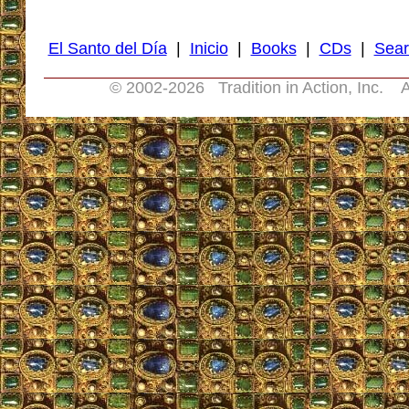
El Santo del Día
|
Inicio
|
Books
|
CDs
|
Sear
© 2002-
2026 Tradition in Action, Inc. A