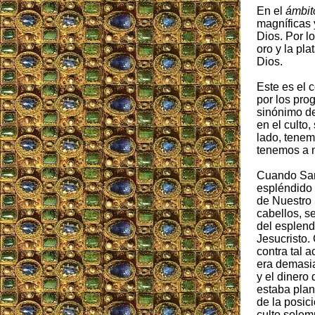
En el
ámbit
magníficas 
Dios. Por l
oro y la pl
Dios.
Este es el c
por los pro
sinónimo de
en el culto,
lado, tenemo
tenemos a n
Cuando San
espléndido 
de Nuestro 
cabellos, s
del esplendo
Jesucristo.
contra tal 
era demasia
y el dinero
estaba plan
de la posici
culto solem