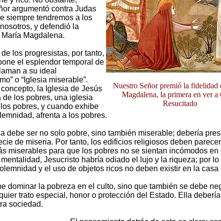
ñor argumentó contra Judas
e siempre tendremos a los
nosotros, y defendió la
e María Magdalena.
de los progresistas, por tanto,
pone el esplendor temporal de
Llaman a su ideal
mo” o “Iglesia miserable”.
Nuestro Señor premió la fidelidad
concepto, la Iglesia de Jesús
Magdalena, la primera en ver a 
a de los pobres, una iglesia
Resucitado
los pobres, y cuando exhibe
emnidad, afrenta a los pobres.
a debe ser no solo pobre, sino también miserable; debería pre
cie de miseria. Por tanto, los edificios religiosos deben parecer
 miserables para que los pobres no se sientan incómodos en e
entalidad, Jesucristo habría odiado el lujo y la riqueza; por lo 
olemnidad y el uso de objetos ricos no deben existir en la casa
e dominar la pobreza en el culto, sino que también se debe neg
lquier trato especial, honor o protección del Estado. Ella deberí
tra sociedad.