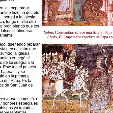
ro
, el emperador
antino hizo un decreto
libertad a la Iglesia
ca; luego emitió otro
to prohibiendo que los
 falsos continuaran
Sobre
, Constantino ofrece una tiara al Papa 
tamente.
Abajo
, El Emperador conduce al Papa en 
ndo
, queriendo reparar
usta persecución que
sufrido la Iglesia,
antino entregó el
o de su suegra a la
a. Este fue el palacio
 Laterani, y se
tió en la primera
ca del Papa. Es la
ica de San Juan de
.
cer lugar
, comenzó a
ar honores especiales
obispos ya tratarlos
representantes