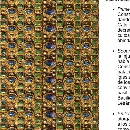
Prime
Const
dando 
Católi
decre
cultos
abier
Segu
la inj
había 
Const
palaci
Iglesi
de los
convir
basíli
Basíl
Letrán
En ter
otorg
a los 
como 