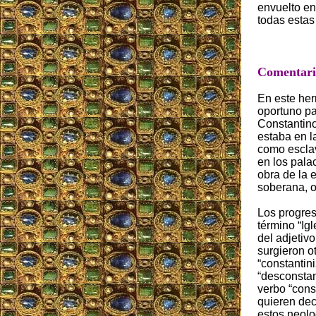
envuelto en
todas estas
Comentario
En este her
oportuno pa
Constantino 
estaba en la
como esclav
en los palac
obra de la 
soberana, o
Los progres
término “Igl
del adjetivo
surgieron o
“constantini
“desconstan
verbo “cons
quieren dec
estos neol