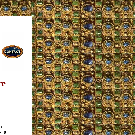
re
n
 la