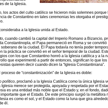
les de la Iglesia.
o
, los actos del culto católico se hicieron más solemnes porque 
cia de Constantino en tales ceremonias les otorgaba el prestig
o.
 consideraba a la Iglesia unida al Estado.
to
, cuando cambió la capital del Imperio Romano a Bizancio, pr
da Constantinopla, el Papa permaneció en Roma y se convirtió 
l soberano de la ciudad. El Papa todavía no tenía poder temporal
n la práctica se convirtió en el señor temporal de la ciudad. Est
egios con los que Constantino honró a la Iglesia católica y a la 
ollo que experimentó a partir de entonces, significan lo que los
sistas quieren decir cuando dicen la “Iglesia Constantiniana”.
l proceso de “constantinización” de la Iglesia es doble:
 político
, proclamó a la Iglesia Católica como la única Iglesia 
a Iglesia merece ser protegida, apoyada y respetada por el Esta
glesia es una entidad más noble que el Estado y, en el fondo, da
 importante que el Estado. De este principio surgió la metáfora
glesia es como el sol, y el Estado como la luna que gira alrededo
e él.