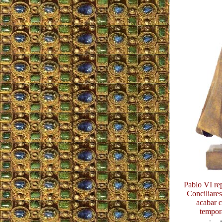
Pablo VI rep
Conciliare
acabar c
tempora