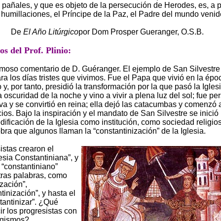
 pañales, y que es objeto de la persecución de Herodes, es, a 
 humillaciones, el Príncipe de la Paz, el Padre del mundo venid
De
El Año Litúrgico
por Dom Prosper Gueranger, O.S.B.
s del Prof. Plinio:
moso comentario de D. Guéranger. El ejemplo de San Silvestr
ra los días tristes que vivimos. Fue el Papa que vivió en la épo
y, por tanto, presidió la transformación por la que pasó la Iglesi
 oscuridad de la noche y vino a vivir a plena luz del sol; fue p
a y se convirtió en reina; ella dejó las catacumbas y comenzó 
ios. Bajo la inspiración y el mandato de San Silvestre se inició 
edificación de la Iglesia como institución, como sociedad religio
bra que algunos llaman la “constantinización” de la Iglesia.
istas crearon el
esia Constantiniana”, y
 “constantiniano”
tras palabras, como
zación”,
tinización”, y hasta el
tantinizar”. ¿Qué
ir los progresistas con
ogismos?