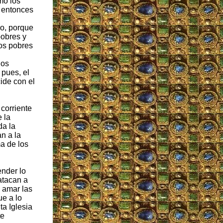
mo los
, entonces
o, porque
pobres y
los pobres
los
 pues, el
ide con el
 corriente
 la
da la
n a la
ma de los
nder lo
atacan a
 amar las
ue a lo
ta Iglesia
te