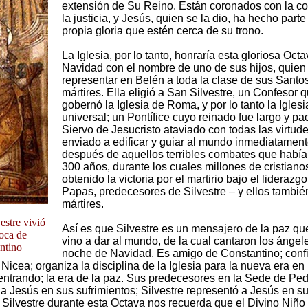
extensión de Su Reino. Están coronados con la c
la justicia, y Jesús, quien se la dio, ha hecho parte
propia gloria que estén cerca de su trono.
La Iglesia, por lo tanto, honraría esta gloriosa Oct
Navidad con el nombre de uno de sus hijos, quien
representar en Belén a toda la clase de sus Santo
mártires. Ella eligió a San Silvestre, un Confesor 
gobernó la Iglesia de Roma, y ​​por lo tanto la Iglesi
universal; un Pontífice cuyo reinado fue largo y pac
Siervo de Jesucristo ataviado con todas las virtude
enviado a edificar y guiar al mundo inmediatamen
después de aquellos terribles combates que habí
300 años, durante los cuales millones de cristiano
obtenido la victoria por el martirio bajo el liderazg
Papas, predecesores de Silvestre – y ellos tambié
mártires.
estre vivió
Así es que Silvestre es un mensajero de la paz qu
poca de
vino a dar al mundo, de la cual cantaron los ángel
ntino
noche de Navidad. Es amigo de Constantino; conf
Nicea; organiza la disciplina de la Iglesia para la nueva era en
entrando; la era de la paz. Sus predecesores en la Sede de Pe
a Jesús en sus sufrimientos; Silvestre representó a Jesús en su 
e Silvestre durante esta Octava nos recuerda que el Divino Niñ