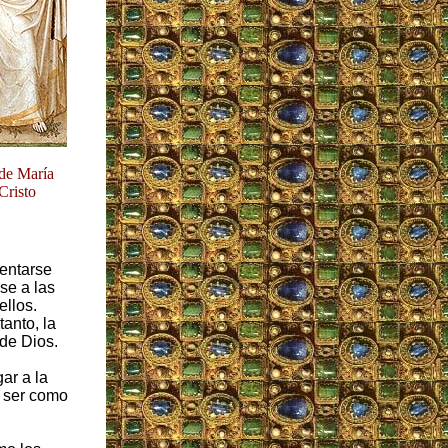
 de María
Cristo
sentarse
se a las
llos.
tanto, la
 de Dios.
ar a la
a ser como