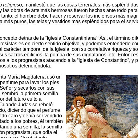
o religioso
, manifestó que las cosas terrenales más espléndidas
y las obras de arte más hermosas fueron hechas ante todo para 
o tanto, el hombre debe hacer y reservar los inciensos más magní
ata más puros, las telas y vestidos más espléndidos para el servi
oncepto detrás de la “Iglesia Constantiniana”. Así, el término di
gresistas es en cierto sentido objetivo, y podemos entenderlo c
l carácter temporal de la Iglesia, con su correlativa riqueza y 
 sus sacros edificios, la pompa de sus dignatarios, etc. Entonces
s a los progresistas atacando a la “Iglesia de Constantino”, y po
osotros defendiéndola.
ta María Magdalena usó un
perfume para lavar los pies
Señor y secarlos con sus
e sembró la primera semilla
r del futuro culto a
 Cuando Judas se rebeló
acto, diciendo que el perfume
do caro y debía ser vendido
 dado a los pobres, él también
tando una semilla, la semilla
ón progresista, que odia el
ne y rico. No obstante,