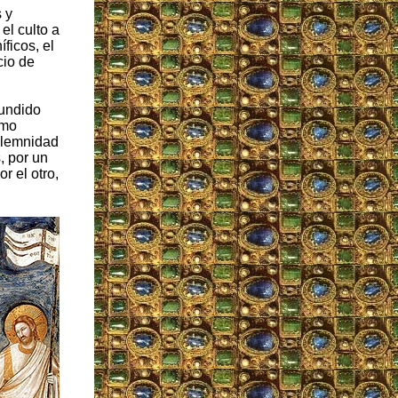
 y
el culto a
ficos, el
cio de
fundido
omo
solemnidad
, por un
r el otro,