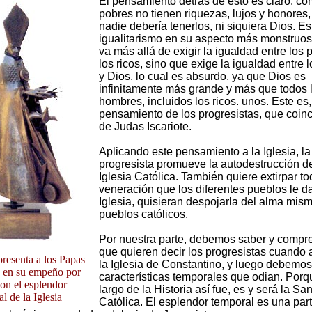
El pensamiento detrás de esto es claro: co
pobres no tienen riquezas, lujos y honores
nadie debería tenerlos, ni siquiera Dios. Es
igualitarismo en su aspecto más monstruos
va más allá de exigir la igualdad entre los 
los ricos, sino que exige la igualdad entre 
y Dios, lo cual es absurdo, ya que Dios es
infinitamente más grande y más que todos 
hombres, incluidos los ricos. unos. Este es,
pensamiento de los progresistas, que coinc
de Judas Iscariote.
Aplicando este pensamiento a la Iglesia, la
progresista promueve la autodestrucción de
Iglesia Católica. También quiere extirpar to
veneración que los diferentes pueblos le da
Iglesia, quisieran despojarla del alma mis
pueblos católicos.
Por nuestra parte, debemos saber y compre
que quieren decir los progresistas cuando 
resenta a los Papas
la Iglesia de Constantino, y luego debemos
s en su empeño por
características temporales que odian. Porq
on el esplendor
largo de la Historia así fue, es y será la San
l de la Iglesia
Católica. El esplendor temporal es una par