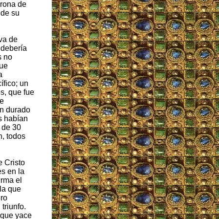
orona de
 de su
ava de
 debería
s no
que
a
ífico; un
s, que fue
te
an durado
s habían
o de 30
n, todos
e Cristo
es en la
irma el
 la que
dro
triunfo.
o que yace