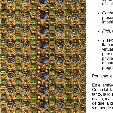
oficia
Cuart
presen
Imperi
Fifth
,
Y,
sex
llama
virtua
pero e
privil
desarr
progre
Por tanto, e
En el
ámbito
Como tal, l
tanto, la I
divina, más
de que la I
y depende d