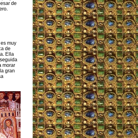
pesar de
ero.
e es muy
ca de
a. Ella
erseguida
a morar
la gran
sa