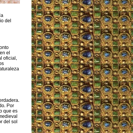
la
io del
onto
en el
 oficial,
os
naturaleza
verdadera.
do. Por
do que es
 medieval
r del sol