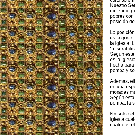
Nuestro Se
diciendo qu
pobres con 
posición d
La posición 
es la que o
la Iglesia. 
“miserabilis
Según este 
es la iglesi
hecha para 
pompa y sol
Además, ell
en una espe
moradas más
Según esta m
pompa, la s
No solo deb
Iglesia cua
cualquier o