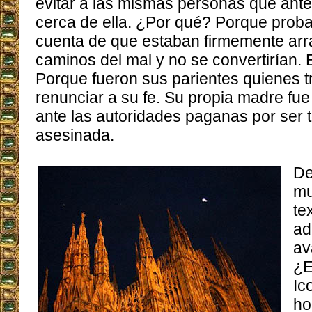
evitar a las mismas personas que ant
cerca de ella. ¿Por qué? Porque prob
cuenta de que estaban firmemente arr
caminos del mal y no se convertirían. E
Porque fueron sus parientes quienes t
renunciar a su fe. Su propia madre fue
ante las autoridades paganas por ser t
asesinada.
De
mu
te
ad
av
¿E
Ic
ho