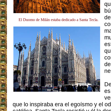
qu
bú
de
El Duomo de Milán estaba dedicado a Santa Tecla.
co
ma
mu
es
qu
co
de
ne
De
es
ve
que lo inspiraba era el egoísmo y el od