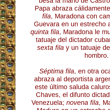
besa la mano de Castr
Papa abraza cálidamente 
fila
, Maradona con cam
Guevara en un estrecho a
quinta fila
, Maradona le mu
tatuaje del dictador cuba
sexta fila
y un tatuaje d
hombro.
Séptima fila
, en otra oc
abraza al deportista arge
este último saluda calu
Chaves, el difunto dicta
Venezuela;
novena fila
, M