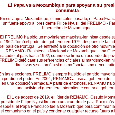
El Papa va a Mozambique para apoyar a su pres
comunista
En su viaje a Mozambique, el miércoles pasado, el Papa Franc
un fuerte apoyo al presidente Filipe Nyusi, del FRELIMO - Par
Liberación de Mozambique.
El FRELIMO ha sido un movimiento marxista-leninista desde 
n 1962. Tomó el poder del gobierno en 1975, después de la i
del país de Portugal. Se enfrentó a la oposición de otro movim
RENAMO - Resistencia Nacional de Mozambique. Una Guerr
sacudió al país hasta 1992, cuando se firmó un acuerdo de pa
FRELIMO dejó caer sus referencias oficiales al marxismo-lenin
directivas y se llamó a sí mismo "socialismo democrátic
En las elecciones, FRELIMO siempre ha sido el partido mayorit
ha perdido el poder. En 2004, RENAMO acusó al gobierno de fr
en una oposición armada. A partir de entonces, RENAMO ha 
una actividad guerrillera intermitente contra el gobiern
El 1 de agosto de 2019, el líder de RENAMO, Ossufo Moma
presidente Filipe Nyusi firmaron un acuerdo de paz. Poco más
espués, el Papa Francisco fue a Mozambique para confirmar 
del comunismo en el país y condenar cualquier recurso futuro a 