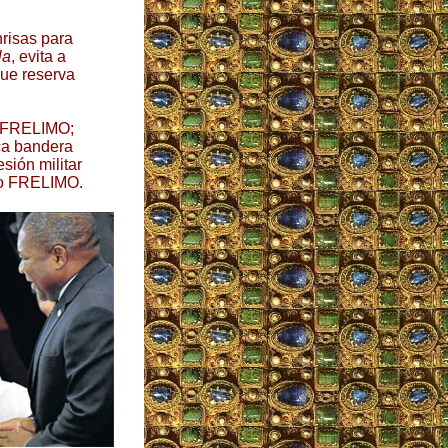
risas para
la
, evita a
que reserva
y FRELIMO;
ica bandera
sión militar
nto FRELIMO.