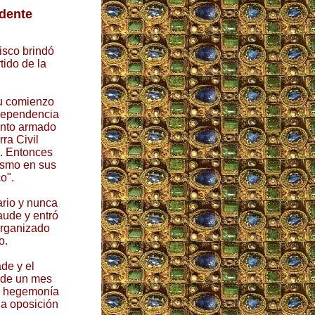
idente
isco brindó
tido de la
su comienzo
ndependencia
iento armado
a Civil
z. Entonces
ismo en sus
o".
ario y nunca
aude y entró
organizado
o.
de y el
 de un mes
la hegemonía
la oposición