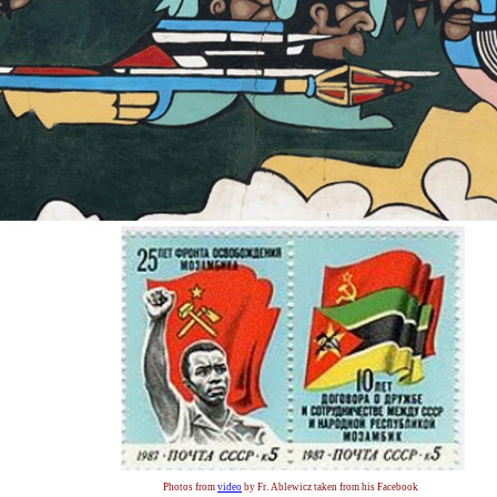
Photos from
video
by Fr. Ablewicz taken from his Facebook