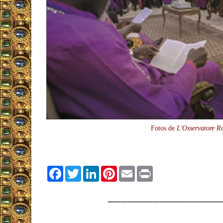
Fotos de
L'Osservatore 
Facebook
Twitter
LinkedIn
Pinterest
Email
Print
_________________