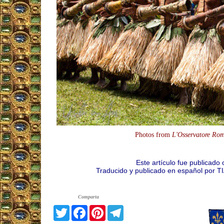
Photos from
L'Osservatore Ro
Este artículo fue publicado
Traducido y publicado en español por T
Comparta
Twitter
Facebook
Pinterest
Telegram