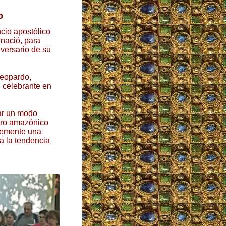
o
ncio apostólico
 nació, para
iversario de su
leopardo,
l celebrante en
ar un modo
stro amazónico
lemente una
ia la tendencia