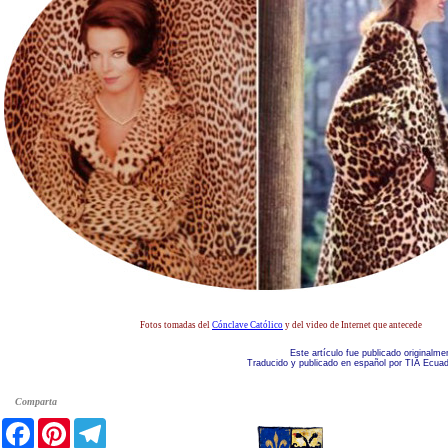
Fotos tomadas del
Cónclave Católico
y del video de Internet que antecede
Este artículo fue publicado originalme
Traducido y publicado en español por TIA Ecuad
Comparta
Twitter
Facebook
Pinterest
Telegram