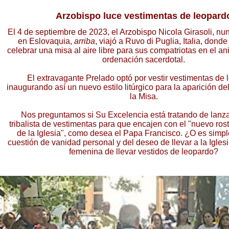
Arzobispo luce vestimentas de leopard
El 4 de septiembre de 2023, el Arzobispo Nicola Girasoli, nu
en Eslovaquia,
arriba
, viajó a Ruvo di Puglia, Italia, donde
celebrar una misa al aire libre para sus compatriotas en el an
ordenación sacerdotal.
El extravagante Prelado optó por vestir vestimentas de 
inaugurando así un nuevo estilo litúrgico para la aparición de
la Misa.
Nos preguntamos si Su Excelencia está tratando de lanz
tribalista de vestimentas para que encajen con el "nuevo ro
de la Iglesia", como desea el Papa Francisco. ¿O es simp
cuestión de vanidad personal y del deseo de llevar a la Igles
femenina de llevar vestidos de leopardo?