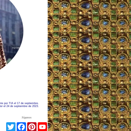
nte por TIA el 17 de septiembre.
or el 24 de septiembre de 2023.
Síganos
Twitter
Facebook
Pinterest
YouTube