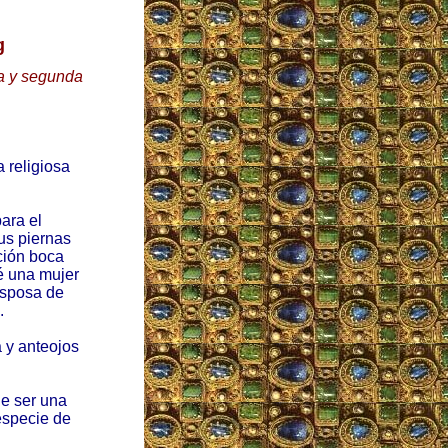
g
ra y segunda
 religiosa
para el
us piernas
ción boca
é una mujer
esposa de
.
 y anteojos
de ser una
especie de