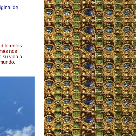
iginal de
diferentes
emás nos
 su vida a
 mundo.