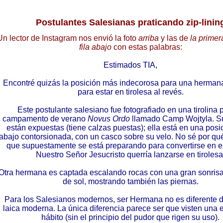
Postulantes Salesianas praticando zip-linin
Un lector de Instagram nos envió la foto
arriba
y las de
la prime
fila abajo
con estas palabras:
Estimados TIA,
Encontré quizás la posición más indecorosa para una hermana
para estar en tirolesa al revés.
Este postulante salesiano fue fotografiado en una tirolina 
campamento de verano
Novus Ordo
llamado Camp Wojtyla. S
están expuestas (tiene calzas puestas); ella está en una posi
abajo contorsionada, con un casco sobre su velo. No sé por qu
que supuestamente se está preparando para convertirse en 
Nuestro Señor Jesucristo querría lanzarse en tirolesa
Otra hermana es captada escalando rocas con una gran sonrisa
de sol, mostrando también las piernas.
Para los Salesianos modernos, ser Hermana no es diferente 
laica moderna. La única diferencia parece ser que visten una 
hábito (sin el principio del pudor que rigen su uso).